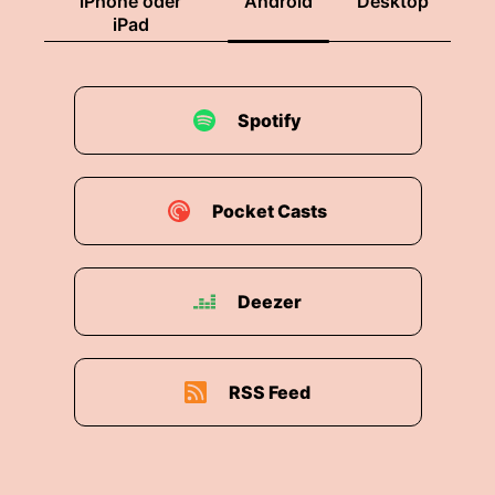
iPhone oder
Android
Desktop
iPad
Spotify
Pocket Casts
Deezer
RSS Feed